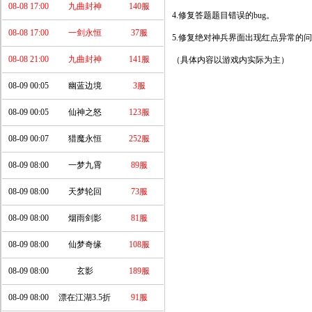
08-08 17:00
九曲封神
140服
4.修复答题题目错误的bug。
08-08 17:00
一剑永恒
37服
5.修复绝对神兵界面出现红点异常的
08-08 21:00
九曲封神
141服
（具体内容以游戏内实际为主）
08-09 00:05
幽蓝边境
3服
08-09 00:05
仙神之怒
123服
08-09 00:07
猎魔永恒
252服
08-09 08:00
一梦九霄
89服
08-09 08:00
天梦轮回
73服
08-09 08:00
烟雨剑影
81服
08-09 08:00
仙梦奇缘
108服
08-09 08:00
玄影
189服
08-09 08:00
漂在江湖3.5折
91服