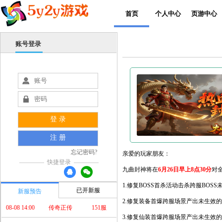
首页
个人中心
页游中心
账号登录
登 录
注 册
忘记密码?
亲爱的玩家朋友：
快捷登录
九曲封神将在
6月26日早上8点30分
对
1.修复BOSS首杀活动击杀跨服BOSS
已开新服
新服预告
2.修复装备首爆跨服场景产出未生效的b
08-08 14:00
传奇正传
151服
3.修复仙装首爆跨服场景产出未生效的b