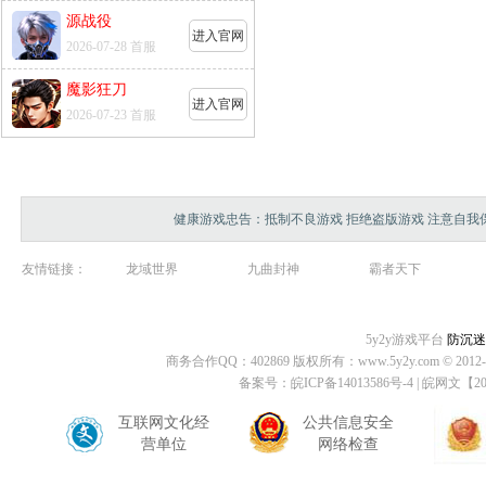
源战役
进入官网
2026-07-28 首服
魔影狂刀
进入官网
2026-07-23 首服
健康游戏忠告：抵制不良游戏 拒绝盗版游戏 注意自我保
友情链接：
龙域世界
九曲封神
霸者天下
5y2y游戏平台
防沉迷
商务合作QQ：402869 版权所有：www.5y2y.com © 201
备案号：
皖ICP备14013586号-4
| 皖网文【201
互联网文化经
公共信息安全
营单位
网络检查