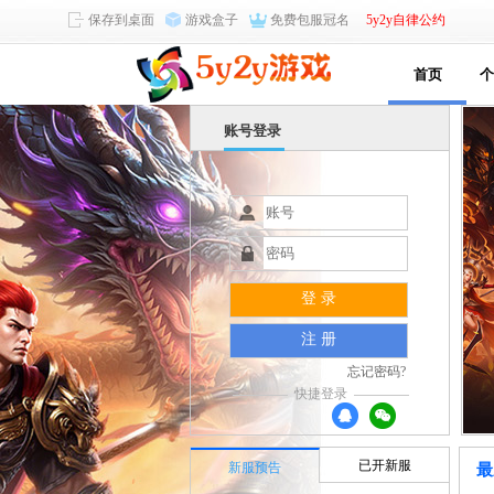
保存到桌面
游戏盒子
免费包服冠名
5y2y自律公约
首页
个
账号登录
登 录
注 册
忘记密码?
快捷登录
已开新服
新服预告
最