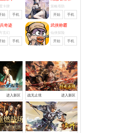
置卡牌
策略塔防
开始
手机
开始
手机
兵奇迹
武侠称霸
方玄幻
仙侠探险
开始
手机
开始
手机
进入新区
战无止境
进入新区