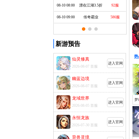
08-10 08:00
漂在江湖3.5折
92服
08-10 09:00
传奇霸业
586服
新游预告
热
仙灵修真
进入官网
2026-08-07 首服
幽蓝边境
进入官网
2026-08-07 首服
龙域世界
梦
进入官网
2026-08-05 首服
永恒龙族
进入官网
2026-07-30 首服
异兽灵境