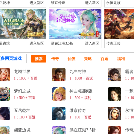
岳乾坤
进入新区
维京传奇
进入新区
永恒龙族
蓝边境
进入新区
漂在江湖3.5折
进入新区
传奇正传
更多网页游戏
推荐
传奇
仙侠
策略
百返
福利
龙域世界
九曲封神
霸者
1：1000 + 百返
1：1000 + 百返
1：10
梦幻之城
神曲4国际版
一梦
1：500 + 百返
1：500 + 福利
1：10
五岳乾坤
维京传奇
永恒
1：100 + 百返
1：100 + 百返
1：10
幽蓝边境
漂在江湖3.5折
传奇