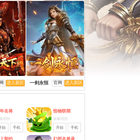
网
进入新区
一剑永恒
官网
进入新区
年名将
怪物联萌
略塔防
策略塔防
开始
手机
开始
手机
上契约
幻想名将录