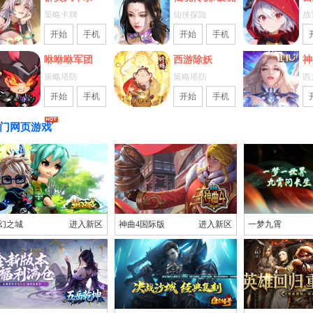
策略卡牌
仙侠探险
放
开始
手机
开始
手机
咻咻咻军团
西游除妖
神
策略塔防
策略塔防
西
开始
手机
开始
手机
门网页游戏
幻之城
进入新区
神曲4国际版
进入新区
一梦九霄