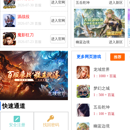
进入官网
五岳乾坤
进入新区
2026-07-30 首服
源战役
进入官网
2026-07-28 首服
魔影狂刀
进入官网
2026-07-23 首服
幽蓝边境
进入新区
更多网页游戏
推荐
龙域世界
1：1000 + 百返
梦幻之城
1：500 + 百返
快速通道
五岳乾坤
1：100 + 百返
安全注册
找回密码
幽蓝边境