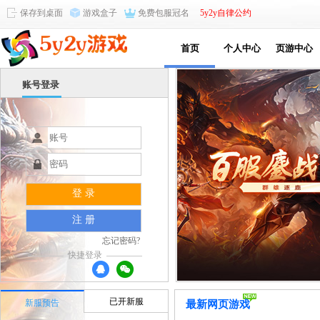
保存到桌面
游戏盒子
免费包服冠名
5y2y自律公约
首页
个人中心
页游中心
账号登录
登 录
注 册
忘记密码?
快捷登录
已开新服
新服预告
最新网页游戏