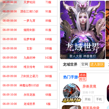
08-09 08:00
天梦轮回
73服
08-09 08:00
漂在江湖3.5折
91服
08-09 08:00
一梦九霄
89服
08-09 08:00
烟雨剑影
81服
08-09 08:00
仙梦奇缘
108服
08-09 08:00
玄影
189服
08-09 09:00
九曲封神
142服
龙域世界
官网
进入新区
08-09 09:00
维京传奇
1665服
08-09 09:00
刀剑笑之霸刀
369服
热门手游
08-09 09:00
神魔仙尊0.05折
88服
异兽灵境
策略卡牌
08-09 10:00
永恒龙族
68服
开始
手机
08-09 10:00
龙域世界
6服
群英风华录