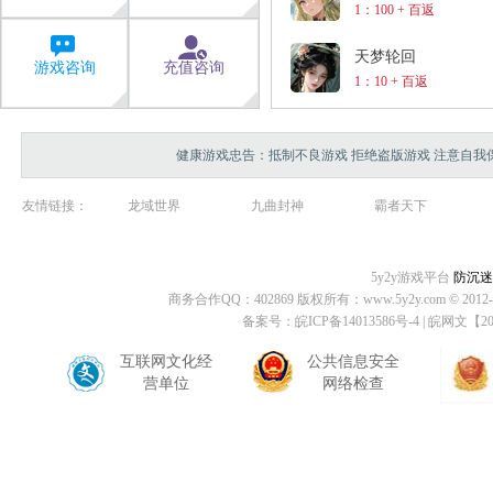
1：100 + 百返
天梦轮回
游戏咨询
充值咨询
1：10 + 百返
健康游戏忠告：抵制不良游戏 拒绝盗版游戏 注意自我保
友情链接：
龙域世界
九曲封神
霸者天下
5y2y游戏平台
防沉迷
商务合作QQ：402869 版权所有：www.5y2y.com © 201
备案号：
皖ICP备14013586号-4
| 皖网文【201
互联网文化经
公共信息安全
营单位
网络检查