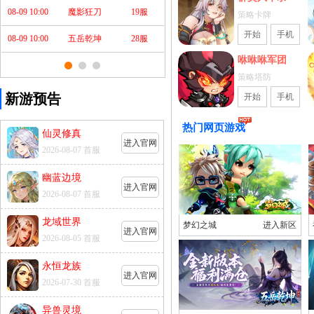
08-09 10:00
魔影狂刀
19服
策略卡牌
开始
手机
08-09 10:00
五岳乾坤
28服
咻咻咻军团
策略塔防
新游预告
开始
手机
热门网页游戏
仙灵修真
进入官网
2026-08-07 首服
幽蓝边境
进入官网
2026-08-07 首服
龙域世界
梦幻之城
进入新区
进入官网
2026-08-05 首服
永恒龙族
进入官网
2026-07-30 首服
异兽灵境