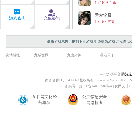
1：100 + 百返
天梦轮回
游戏咨询
充值咨询
1：10 + 百返
健康游戏忠告：抵制不良游戏 拒绝盗版游戏 注意自我保
友情链接：
龙域世界
九曲封神
霸者天下
5y2y游戏平台
防沉迷
商务合作QQ：402869 版权所有：www.5y2y.com © 201
备案号：
皖ICP备14013586号-4
| 皖网文【201
互联网文化经
公共信息安全
营单位
网络检查