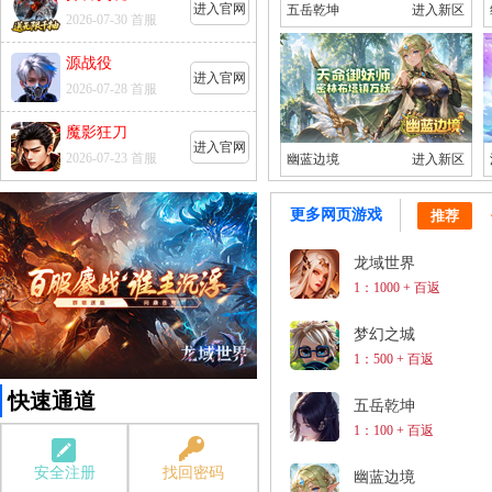
进入官网
五岳乾坤
进入新区
2026-07-30 首服
源战役
进入官网
2026-07-28 首服
魔影狂刀
进入官网
2026-07-23 首服
幽蓝边境
进入新区
更多网页游戏
推荐
龙域世界
1：1000 + 百返
梦幻之城
1：500 + 百返
快速通道
五岳乾坤
1：100 + 百返
安全注册
找回密码
幽蓝边境