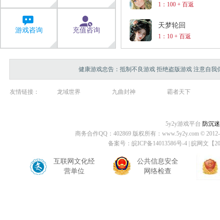
1：100 + 百返
天梦轮回
游戏咨询
充值咨询
1：10 + 百返
健康游戏忠告：抵制不良游戏 拒绝盗版游戏 注意自我保
友情链接：
龙域世界
九曲封神
霸者天下
5y2y游戏平台
防沉迷
商务合作QQ：402869 版权所有：www.5y2y.com © 201
备案号：
皖ICP备14013586号-4
| 皖网文【201
互联网文化经
公共信息安全
营单位
网络检查