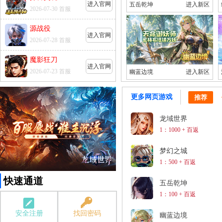
进入官网
五岳乾坤
进入新区
2026-07-30 首服
源战役
进入官网
2026-07-28 首服
魔影狂刀
进入官网
2026-07-23 首服
幽蓝边境
进入新区
更多网页游戏
推荐
龙域世界
1：1000 + 百返
梦幻之城
1：500 + 百返
快速通道
五岳乾坤
1：100 + 百返
安全注册
找回密码
幽蓝边境