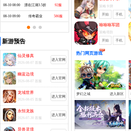
08-10 08:00
漂在江湖3.5折
92服
策略卡牌
开始
手机
08-10 09:00
传奇霸业
586服
咻咻咻军团
策略塔防
新游预告
开始
手机
热门网页游戏
仙灵修真
进入官网
2026-08-07 首服
幽蓝边境
进入官网
2026-08-07 首服
龙域世界
梦幻之城
进入新区
进入官网
2026-08-05 首服
永恒龙族
进入官网
2026-07-30 首服
异兽灵境