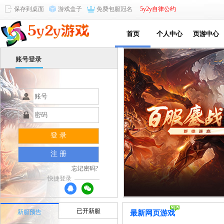
保存到桌面
游戏盒子
免费包服冠名
5y2y自律公约
首页
个人中心
页游中心
账号登录
登 录
注 册
忘记密码?
快捷登录
已开新服
新服预告
最新网页游戏