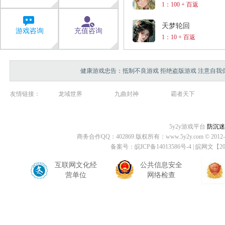
1：100 + 百返
天梦轮回
游戏咨询
充值咨询
1：10 + 百返
健康游戏忠告：抵制不良游戏 拒绝盗版游戏 注意自我保
友情链接：
龙域世界
九曲封神
霸者天下
5y2y游戏平台
防沉迷
商务合作QQ：402869 版权所有：www.5y2y.com © 201
备案号：
皖ICP备14013586号-4
| 皖网文【201
互联网文化经
公共信息安全
营单位
网络检查