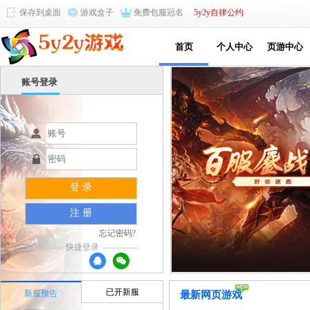
保存到桌面
游戏盒子
免费包服冠名
5y2y自律公约
首页
个人中心
页游中心
账号登录
登 录
注 册
忘记密码?
快捷登录
已开新服
新服预告
最新网页游戏