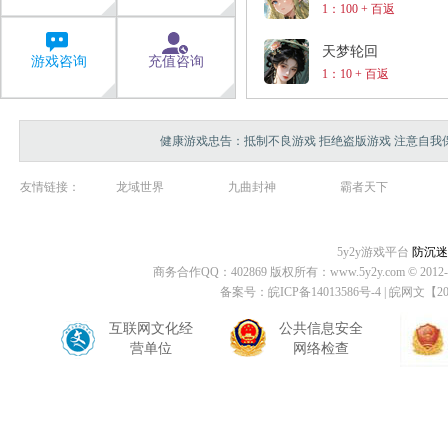
1：100 + 百返
天梦轮回
游戏咨询
充值咨询
1：10 + 百返
健康游戏忠告：抵制不良游戏 拒绝盗版游戏 注意自我保
友情链接：
龙域世界
九曲封神
霸者天下
5y2y游戏平台
防沉迷
商务合作QQ：402869 版权所有：www.5y2y.com © 201
备案号：
皖ICP备14013586号-4
| 皖网文【201
互联网文化经
公共信息安全
营单位
网络检查