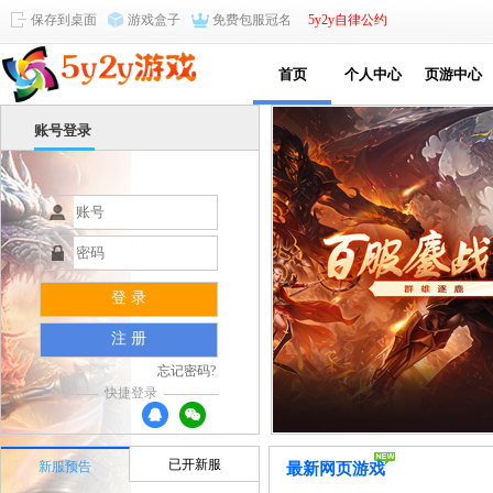
保存到桌面
游戏盒子
免费包服冠名
5y2y自律公约
首页
个人中心
页游中心
账号登录
登 录
注 册
忘记密码?
快捷登录
已开新服
新服预告
最新网页游戏