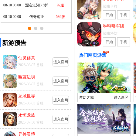
08-10 08:00
漂在江湖3.5折
92服
策略卡牌
开始
手机
08-10 09:00
传奇霸业
586服
咻咻咻军团
策略塔防
新游预告
开始
手机
热门网页游戏
仙灵修真
进入官网
2026-08-07 首服
幽蓝边境
进入官网
2026-08-07 首服
龙域世界
梦幻之城
进入新区
进入官网
2026-08-05 首服
永恒龙族
进入官网
2026-07-30 首服
异兽灵境