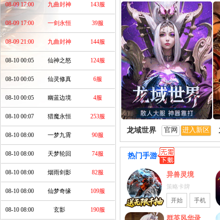
08-09 17:00
九曲封神
143服
08-09 17:00
一剑永恒
39服
08-09 21:00
九曲封神
144服
08-10 00:05
仙神之怒
124服
08-10 00:05
仙灵修真
6服
08-10 00:05
幽蓝边境
4服
08-10 00:07
猎魔永恒
253服
龙域世界
官网
进入新区
08-10 08:00
一梦九霄
90服
08-10 08:00
天梦轮回
74服
热门手游
08-10 08:00
烟雨剑影
82服
异兽灵境
策略卡牌
08-10 08:00
仙梦奇缘
109服
开始
手机
08-10 08:00
玄影
190服
群英风华录