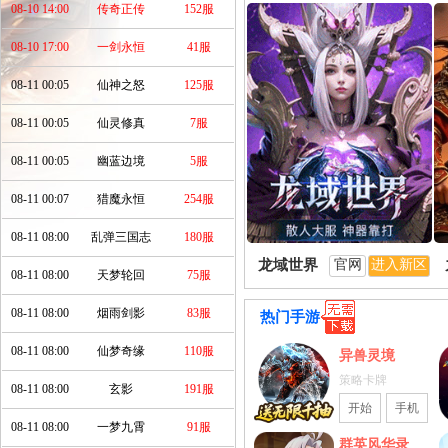
08-10 14:00
传奇正传
152服
08-10 17:00
一剑永恒
41服
08-11 00:05
仙神之怒
125服
08-11 00:05
仙灵修真
7服
08-11 00:05
幽蓝边境
5服
08-11 00:07
猎魔永恒
254服
08-11 08:00
乱弹三国志
180服
龙域世界
官网
进入新区
08-11 08:00
天梦轮回
75服
08-11 08:00
烟雨剑影
83服
热门手游
08-11 08:00
仙梦奇缘
110服
异兽灵境
策略卡牌
08-11 08:00
玄影
191服
开始
手机
08-11 08:00
一梦九霄
91服
群英风华录