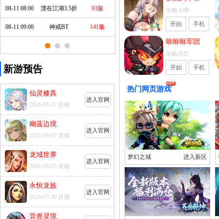
08-11 08:00
漂在江湖3.5折
93服
策略卡牌
开始
手机
08-11 09:00
神戒BT
141服
咻咻咻军团
策略塔防
新游预告
开始
手机
热门网页游戏
仙灵修真
进入官网
2026-08-07 首服
幽蓝边境
进入官网
2026-08-07 首服
龙域世界
梦幻之城
进入新区
进入官网
2026-08-05 首服
永恒龙族
进入官网
2026-07-30 首服
异兽灵境