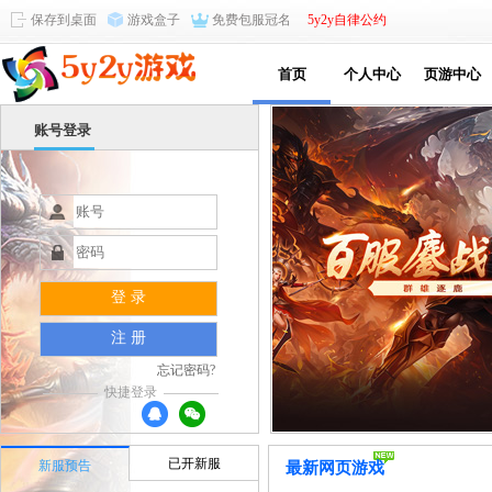
保存到桌面
游戏盒子
免费包服冠名
5y2y自律公约
首页
个人中心
页游中心
账号登录
登 录
注 册
忘记密码?
快捷登录
已开新服
新服预告
最新网页游戏