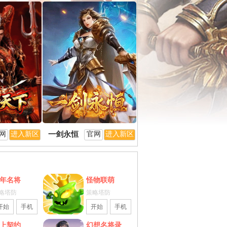
网
进入新区
一剑永恒
官网
进入新区
年名将
怪物联萌
略塔防
策略塔防
开始
手机
开始
手机
上契约
幻想名将录