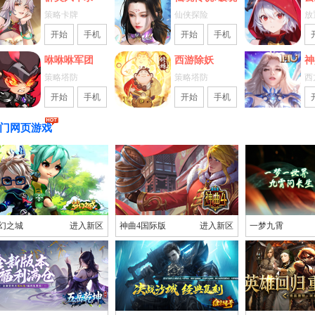
策略卡牌
仙侠探险
放
开始
手机
开始
手机
咻咻咻军团
西游除妖
神
策略塔防
策略塔防
西
开始
手机
开始
手机
门网页游戏
幻之城
进入新区
神曲4国际版
进入新区
一梦九霄