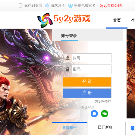
保存到桌面
游戏盒子
免费包服冠名
5y2y自律公约
首页
个
账号登录
登 录
注 册
忘记密码?
快捷登录
已开新服
新服预告
最