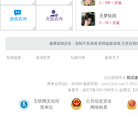
1：100 + 百返
天梦轮回
游戏咨询
充值咨询
1：10 + 百返
健康游戏忠告：抵制不良游戏 拒绝盗版游戏 注意自我保
友情链接：
龙域世界
九曲封神
霸者天下
5y2y游戏平台
防沉迷
商务合作QQ：402869 版权所有：www.5y2y.com © 201
备案号：
皖ICP备14013586号-4
| 皖网文【201
互联网文化经
公共信息安全
营单位
网络检查