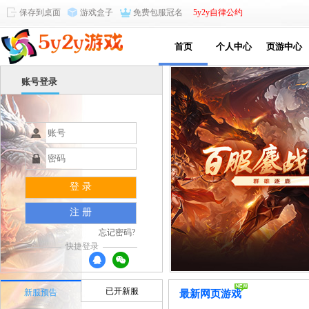
保存到桌面
游戏盒子
免费包服冠名
5y2y自律公约
首页
个人中心
页游中心
账号登录
登 录
注 册
忘记密码?
快捷登录
已开新服
新服预告
最新网页游戏