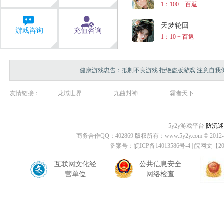
1：100 + 百返
天梦轮回
游戏咨询
充值咨询
1：10 + 百返
健康游戏忠告：抵制不良游戏 拒绝盗版游戏 注意自我保
友情链接：
龙域世界
九曲封神
霸者天下
5y2y游戏平台
防沉迷
商务合作QQ：402869 版权所有：www.5y2y.com © 201
备案号：
皖ICP备14013586号-4
| 皖网文【201
互联网文化经
公共信息安全
营单位
网络检查