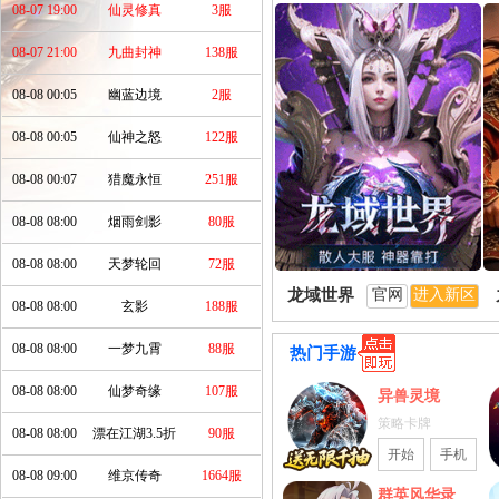
08-07 19:00
仙灵修真
3服
08-07 21:00
九曲封神
138服
08-08 00:05
幽蓝边境
2服
08-08 00:05
仙神之怒
122服
08-08 00:07
猎魔永恒
251服
08-08 08:00
烟雨剑影
80服
08-08 08:00
天梦轮回
72服
龙域世界
官网
进入新区
08-08 08:00
玄影
188服
08-08 08:00
一梦九霄
88服
热门手游
08-08 08:00
仙梦奇缘
107服
异兽灵境
策略卡牌
08-08 08:00
漂在江湖3.5折
90服
开始
手机
08-08 09:00
维京传奇
1664服
群英风华录