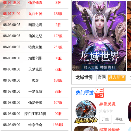
08-07 19:00
仙灵修真
3服
08-07 21:00
九曲封神
138服
08-08 00:05
幽蓝边境
2服
08-08 00:05
仙神之怒
122服
08-08 00:07
猎魔永恒
251服
08-08 08:00
烟雨剑影
80服
08-08 08:00
天梦轮回
72服
龙域世界
官网
进入新区
08-08 08:00
玄影
188服
08-08 08:00
一梦九霄
88服
热门手游
08-08 08:00
仙梦奇缘
107服
异兽灵境
策略卡牌
08-08 08:00
漂在江湖3.5折
90服
开始
手机
08-08 09:00
维京传奇
1664服
群英风华录