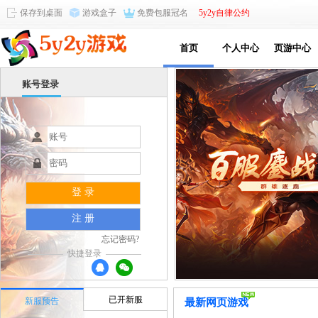
保存到桌面
游戏盒子
免费包服冠名
5y2y自律公约
首页
个人中心
页游中心
账号登录
登 录
注 册
忘记密码?
快捷登录
已开新服
新服预告
最新网页游戏