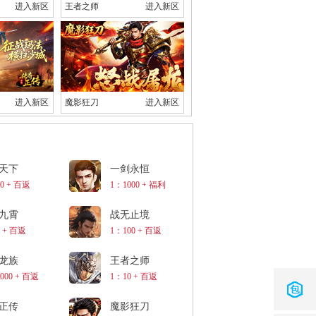
进入新区
王者之师
进入新区
进入新区
魔影狂刀
进入新区
天下
一剑永恒
0 + 百返
1：1000 + 福利
九霄
战无止境
 + 百返
1：100 + 百返
龙族
王者之师
000 + 百返
1：10 + 百返
正传
魔影狂刀