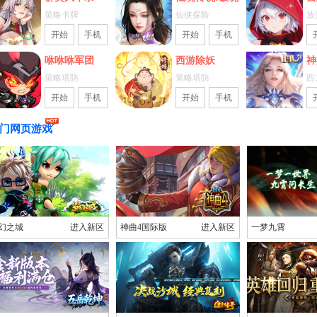
策略卡牌
仙侠探险
放
开始
手机
开始
手机
咻咻咻军团
西游除妖
神
策略塔防
策略塔防
西
开始
手机
开始
手机
门网页游戏
幻之城
进入新区
神曲4国际版
进入新区
一梦九霄