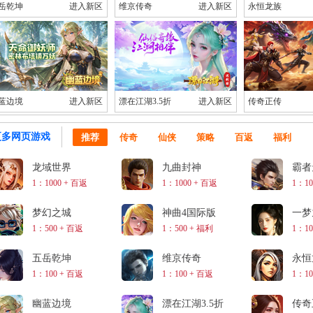
岳乾坤
进入新区
维京传奇
进入新区
永恒龙族
蓝边境
进入新区
漂在江湖3.5折
进入新区
传奇正传
更多网页游戏
推荐
传奇
仙侠
策略
百返
福利
龙域世界
九曲封神
霸者
1：1000 + 百返
1：1000 + 百返
1：10
梦幻之城
神曲4国际版
一梦
1：500 + 百返
1：500 + 福利
1：10
五岳乾坤
维京传奇
永恒
1：100 + 百返
1：100 + 百返
1：10
幽蓝边境
漂在江湖3.5折
传奇