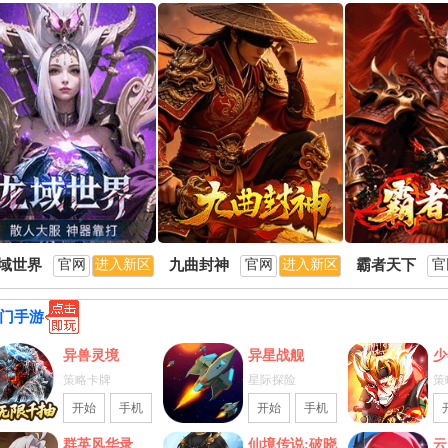
域世界
官网
进入新区
九曲封神
官网
进入新区
霸者天下
官
门手游
异兽灵境
异星战舰
少
策略卡牌
星际探险
策
开始
手机
开始
手机
群英风华录
仙境传说:破晓
云