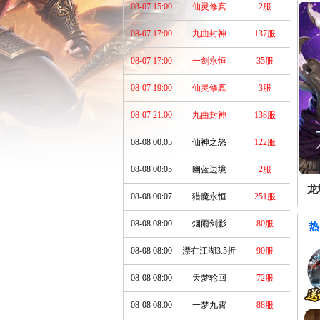
08-07 15:00
仙灵修真
2服
08-07 17:00
九曲封神
137服
08-07 17:00
一剑永恒
35服
08-07 19:00
仙灵修真
3服
08-07 21:00
九曲封神
138服
08-08 00:05
仙神之怒
122服
08-08 00:05
幽蓝边境
2服
龙
08-08 00:07
猎魔永恒
251服
08-08 08:00
烟雨剑影
80服
热
08-08 08:00
漂在江湖3.5折
90服
08-08 08:00
天梦轮回
72服
08-08 08:00
一梦九霄
88服