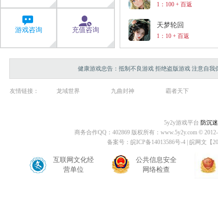
1：100 + 百返
天梦轮回
游戏咨询
充值咨询
1：10 + 百返
健康游戏忠告：抵制不良游戏 拒绝盗版游戏 注意自我保
友情链接：
龙域世界
九曲封神
霸者天下
5y2y游戏平台
防沉迷
商务合作QQ：402869 版权所有：www.5y2y.com © 201
备案号：
皖ICP备14013586号-4
| 皖网文【201
互联网文化经
公共信息安全
营单位
网络检查