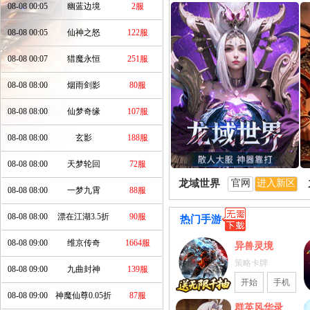
08-08 00:05
幽蓝边境
2服
08-08 00:05
仙神之怒
122服
08-08 00:07
猎魔永恒
251服
08-08 08:00
烟雨剑影
80服
08-08 08:00
仙梦奇缘
107服
08-08 08:00
玄影
188服
08-08 08:00
天梦轮回
72服
龙域世界
官网
进入新区
08-08 08:00
一梦九霄
88服
08-08 08:00
漂在江湖3.5折
90服
热门手游
08-08 09:00
维京传奇
1664服
异兽灵境
策略卡牌
08-08 09:00
九曲封神
139服
开始
手机
08-08 09:00
神魔仙尊0.05折
87服
群英风华录