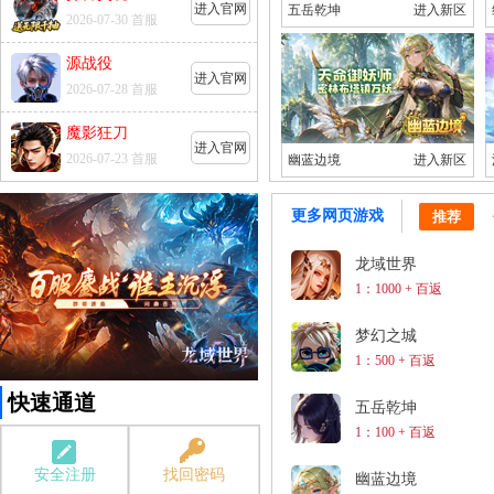
进入官网
五岳乾坤
进入新区
2026-07-30 首服
源战役
进入官网
2026-07-28 首服
魔影狂刀
进入官网
2026-07-23 首服
幽蓝边境
进入新区
更多网页游戏
推荐
龙域世界
1：1000 + 百返
梦幻之城
1：500 + 百返
快速通道
五岳乾坤
1：100 + 百返
安全注册
找回密码
幽蓝边境