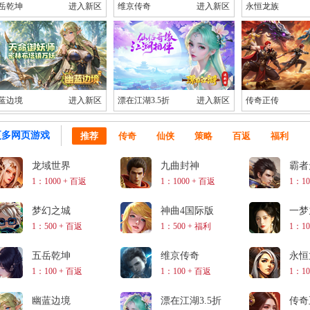
岳乾坤
进入新区
维京传奇
进入新区
永恒龙族
蓝边境
进入新区
漂在江湖3.5折
进入新区
传奇正传
更多网页游戏
推荐
传奇
仙侠
策略
百返
福利
龙域世界
九曲封神
霸者
1：1000 + 百返
1：1000 + 百返
1：10
梦幻之城
神曲4国际版
一梦
1：500 + 百返
1：500 + 福利
1：10
五岳乾坤
维京传奇
永恒
1：100 + 百返
1：100 + 百返
1：10
幽蓝边境
漂在江湖3.5折
传奇