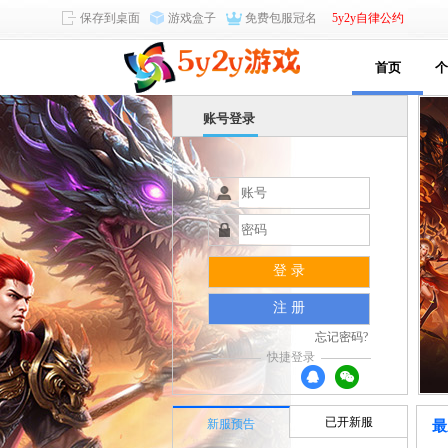
保存到桌面
游戏盒子
免费包服冠名
5y2y自律公约
首页
个
账号登录
登 录
注 册
忘记密码?
快捷登录
已开新服
新服预告
最