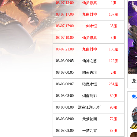
08-07 15:00
仙灵修真
2服
08-07 17:00
九曲封神
137服
08-07 17:00
一剑永恒
35服
08-07 19:00
仙灵修真
3服
08-07 21:00
九曲封神
138服
08-08 00:05
仙神之怒
122服
08-08 00:05
幽蓝边境
2服
龙
08-08 00:07
猎魔永恒
251服
08-08 08:00
烟雨剑影
80服
热
08-08 08:00
漂在江湖3.5折
90服
08-08 08:00
天梦轮回
72服
08-08 08:00
一梦九霄
88服