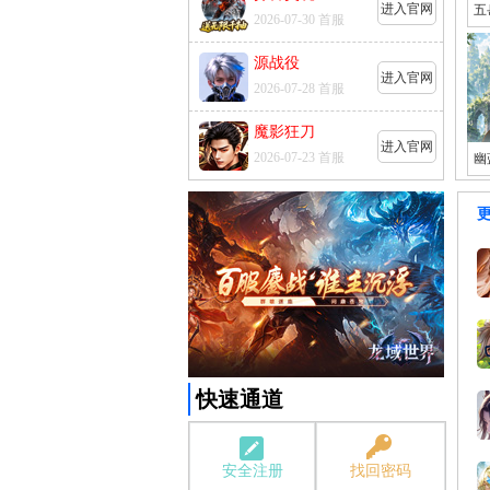
进入官网
五
2026-07-30 首服
源战役
进入官网
2026-07-28 首服
魔影狂刀
进入官网
2026-07-23 首服
幽
快速通道
安全注册
找回密码