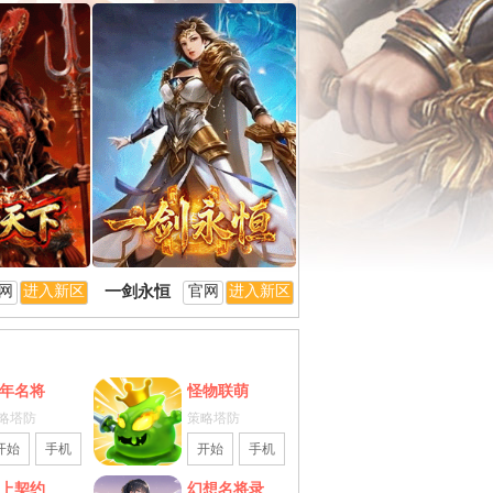
网
进入新区
一剑永恒
官网
进入新区
年名将
怪物联萌
略塔防
策略塔防
开始
手机
开始
手机
上契约
幻想名将录