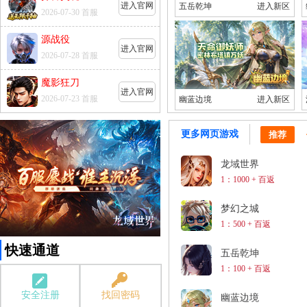
进入官网
五岳乾坤
进入新区
2026-07-30 首服
源战役
进入官网
2026-07-28 首服
魔影狂刀
进入官网
2026-07-23 首服
幽蓝边境
进入新区
更多网页游戏
推荐
龙域世界
1：1000 + 百返
梦幻之城
1：500 + 百返
快速通道
五岳乾坤
1：100 + 百返
安全注册
找回密码
幽蓝边境