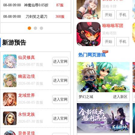
08-08 09:00
神魔仙尊0.05折
87服
策略卡牌
开始
手机
08-08 09:00
刀剑笑之霸刀
368服
咻咻咻军团
策略塔防
新游预告
开始
手机
热门网页游戏
仙灵修真
进入官网
2026-08-07 首服
幽蓝边境
进入官网
2026-08-07 首服
龙域世界
梦幻之城
进入新区
进入官网
2026-08-05 首服
永恒龙族
进入官网
2026-07-30 首服
异兽灵境