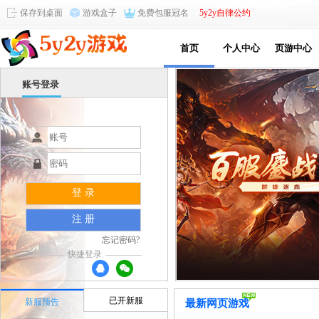
保存到桌面
游戏盒子
免费包服冠名
5y2y自律公约
首页
个人中心
页游中心
账号登录
登 录
注 册
忘记密码?
快捷登录
已开新服
新服预告
最新网页游戏