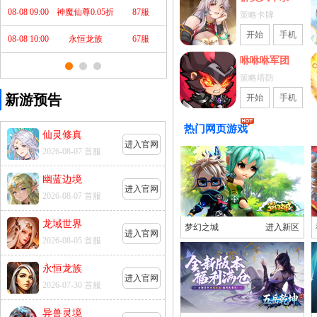
08-08 09:00
神魔仙尊0.05折
87服
策略卡牌
开始
手机
08-08 10:00
永恒龙族
67服
咻咻咻军团
策略塔防
新游预告
开始
手机
热门网页游戏
仙灵修真
进入官网
2026-08-07 首服
幽蓝边境
进入官网
2026-08-07 首服
龙域世界
梦幻之城
进入新区
进入官网
2026-08-05 首服
永恒龙族
进入官网
2026-07-30 首服
异兽灵境