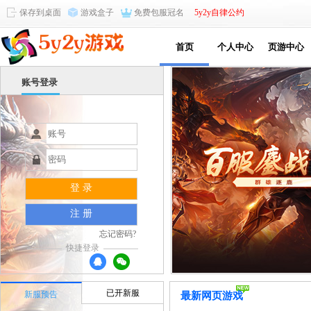
保存到桌面
游戏盒子
免费包服冠名
5y2y自律公约
首页
个人中心
页游中心
账号登录
登 录
注 册
忘记密码?
快捷登录
已开新服
新服预告
最新网页游戏