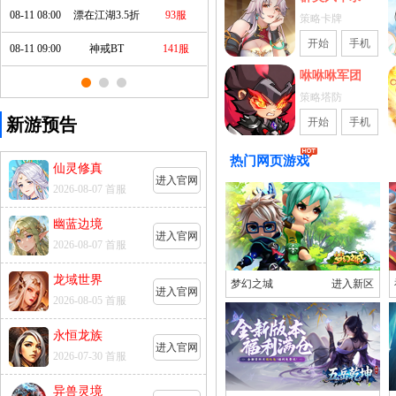
08-11 08:00
漂在江湖3.5折
93服
策略卡牌
开始
手机
08-11 09:00
神戒BT
141服
咻咻咻军团
策略塔防
新游预告
开始
手机
热门网页游戏
仙灵修真
进入官网
2026-08-07 首服
幽蓝边境
进入官网
2026-08-07 首服
龙域世界
梦幻之城
进入新区
进入官网
2026-08-05 首服
永恒龙族
进入官网
2026-07-30 首服
异兽灵境