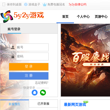
保存到桌面
游戏盒子
免费包服冠名
5y2y自律公约
首页
个人中心
页游中心
账号登录
登 录
注 册
忘记密码?
快捷登录
已开新服
新服预告
最新网页游戏