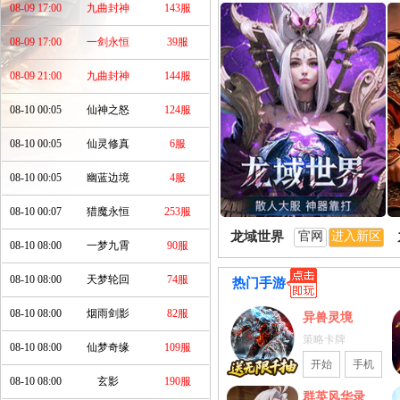
08-09 17:00
九曲封神
143服
08-09 17:00
一剑永恒
39服
08-09 21:00
九曲封神
144服
08-10 00:05
仙神之怒
124服
08-10 00:05
仙灵修真
6服
08-10 00:05
幽蓝边境
4服
08-10 00:07
猎魔永恒
253服
龙域世界
官网
进入新区
08-10 08:00
一梦九霄
90服
08-10 08:00
天梦轮回
74服
热门手游
08-10 08:00
烟雨剑影
82服
异兽灵境
策略卡牌
08-10 08:00
仙梦奇缘
109服
开始
手机
08-10 08:00
玄影
190服
群英风华录