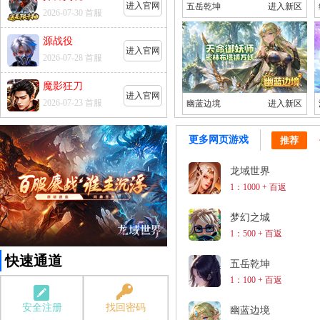
进入官网
五岳乾坤
进入新区
2026-07-30 首服
源战役
进入官网
2026-07-28 首服
魔影狂刀
进入官网
2026-07-23 首服
幽蓝边境
进入新区
更多网页游戏
推荐
龙域世界
1：1000 + 百返
梦幻之城
1：500 + 百返
快速通道
五岳乾坤
1：100 + 百返
安全注册
找回密码
幽蓝边境