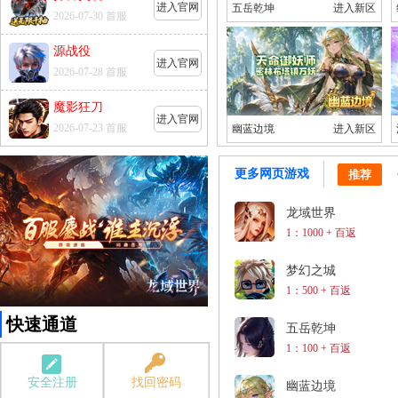
进入官网
五岳乾坤
进入新区
2026-07-30 首服
源战役
进入官网
2026-07-28 首服
魔影狂刀
进入官网
2026-07-23 首服
幽蓝边境
进入新区
更多网页游戏
推荐
龙域世界
1：1000 + 百返
梦幻之城
1：500 + 百返
快速通道
五岳乾坤
1：100 + 百返
安全注册
找回密码
幽蓝边境