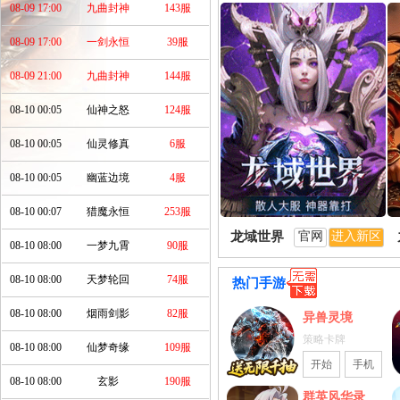
08-09 17:00
九曲封神
143服
08-09 17:00
一剑永恒
39服
08-09 21:00
九曲封神
144服
08-10 00:05
仙神之怒
124服
08-10 00:05
仙灵修真
6服
08-10 00:05
幽蓝边境
4服
08-10 00:07
猎魔永恒
253服
龙域世界
官网
进入新区
08-10 08:00
一梦九霄
90服
08-10 08:00
天梦轮回
74服
热门手游
08-10 08:00
烟雨剑影
82服
异兽灵境
策略卡牌
08-10 08:00
仙梦奇缘
109服
开始
手机
08-10 08:00
玄影
190服
群英风华录