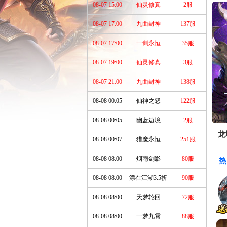
08-07 15:00
仙灵修真
2服
08-07 17:00
九曲封神
137服
08-07 17:00
一剑永恒
35服
08-07 19:00
仙灵修真
3服
08-07 21:00
九曲封神
138服
08-08 00:05
仙神之怒
122服
08-08 00:05
幽蓝边境
2服
龙
08-08 00:07
猎魔永恒
251服
08-08 08:00
烟雨剑影
80服
热
08-08 08:00
漂在江湖3.5折
90服
08-08 08:00
天梦轮回
72服
08-08 08:00
一梦九霄
88服