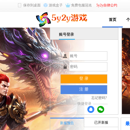
保存到桌面
游戏盒子
免费包服冠名
5y2y自律公约
首页
个
账号登录
登 录
注 册
忘记密码?
快捷登录
已开新服
新服预告
最