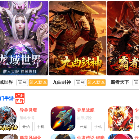
域世界
官网
进入新区
九曲封神
官网
进入新区
霸者天下
官
门手游
异兽灵境
异星战舰
少
策略卡牌
星际探险
策
开始
手机
开始
手机
群英风华录
仙境传说:破晓
云