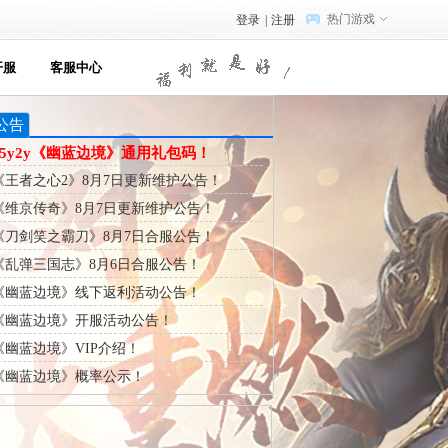
热门游戏
登录
|
注册
开服
客服中心
公告
5y2y《幽蓝边境》通用礼包码！
y《王者之心2》8月7日更新维护公告！
y《维京传奇》8月7日更新维护公告！
y《刀剑笑之霸刀》8月7日合服公告！
y《乱弹三国志》8月6日合服公告！
2y《幽蓝边境》线下返利活动公告！
2y《幽蓝边境》开服活动公告！
y《幽蓝边境》VIP介绍！
y《幽蓝边境》概率公示！