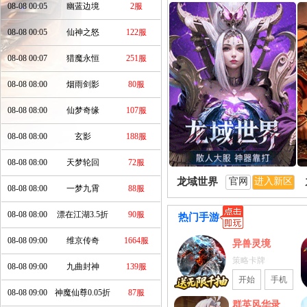
08-08 00:05
幽蓝边境
2服
08-08 00:05
仙神之怒
122服
08-08 00:07
猎魔永恒
251服
08-08 08:00
烟雨剑影
80服
08-08 08:00
仙梦奇缘
107服
08-08 08:00
玄影
188服
08-08 08:00
天梦轮回
72服
龙域世界
官网
进入新区
08-08 08:00
一梦九霄
88服
08-08 08:00
漂在江湖3.5折
90服
热门手游
08-08 09:00
维京传奇
1664服
异兽灵境
策略卡牌
08-08 09:00
九曲封神
139服
开始
手机
08-08 09:00
神魔仙尊0.05折
87服
群英风华录