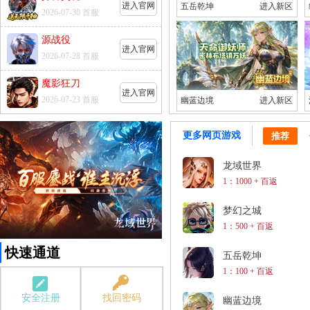
进入官网
五岳乾坤
进入新区
2026-07-30 首服
源战役
进入官网
2026-07-28 首服
魔影狂刀
进入官网
2026-07-23 首服
幽蓝边境
进入新区
更多网页游戏
推荐
龙域世界
1：1000 + 百返
梦幻之城
1：500 + 百返
快速通道
五岳乾坤
1：100 + 百返
安全注册
找回密码
幽蓝边境