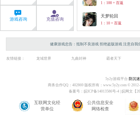
1：100 + 百返
天梦轮回
游戏咨询
充值咨询
1：10 + 百返
健康游戏忠告：抵制不良游戏 拒绝盗版游戏 注意自我保
友情链接：
龙域世界
九曲封神
霸者天下
5y2y游戏平台
防沉迷
商务合作QQ：402869 版权所有：www.5y2y.com © 201
备案号：
皖ICP备14013586号-4
| 皖网文【201
互联网文化经
公共信息安全
营单位
网络检查