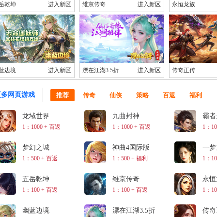
岳乾坤
进入新区
维京传奇
进入新区
永恒龙族
蓝边境
进入新区
漂在江湖3.5折
进入新区
传奇正传
更多网页游戏
推荐
传奇
仙侠
策略
百返
福利
龙域世界
九曲封神
霸者
1：1000 + 百返
1：1000 + 百返
1：10
梦幻之城
神曲4国际版
一梦
1：500 + 百返
1：500 + 福利
1：10
五岳乾坤
维京传奇
永恒
1：100 + 百返
1：100 + 百返
1：10
幽蓝边境
漂在江湖3.5折
传奇