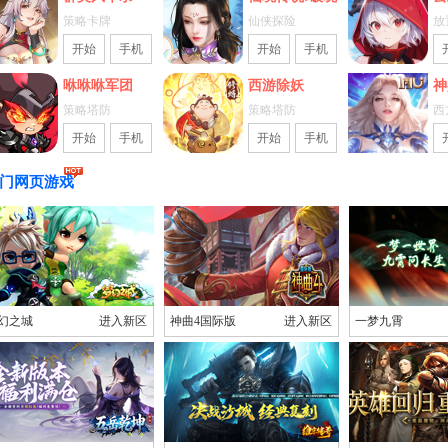
策略卡牌
仙侠探险
放
开始
手机
开始
手机
咻咻咻军团
西游除妖
神
策略塔防
策略塔防
西
开始
手机
开始
手机
门网页游戏
幻之城
进入新区
神曲4国际版
进入新区
一梦九霄