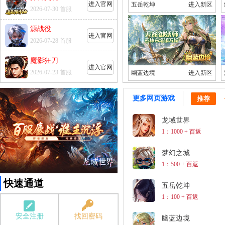
进入官网
五岳乾坤
进入新区
2026-07-30 首服
源战役
进入官网
2026-07-28 首服
魔影狂刀
进入官网
2026-07-23 首服
幽蓝边境
进入新区
更多网页游戏
推荐
龙域世界
1：1000 + 百返
梦幻之城
1：500 + 百返
快速通道
五岳乾坤
1：100 + 百返
安全注册
找回密码
幽蓝边境