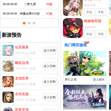
08-08 08:00
一梦九霄
88服
策略卡牌
开始
手机
08-08 09:00
神魔仙尊0.05折
87服
咻咻咻军团
策略塔防
新游预告
开始
手机
热门网页游戏
仙灵修真
进入官网
2026-08-07 首服
幽蓝边境
进入官网
2026-08-07 首服
龙域世界
梦幻之城
进入新区
进入官网
2026-08-05 首服
永恒龙族
进入官网
2026-07-30 首服
异兽灵境