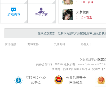
1：100 + 百返
天梦轮回
游戏咨询
充值咨询
1：10 + 百返
健康游戏忠告：抵制不良游戏 拒绝盗版游戏 注意自我保
友情链接：
龙域世界
九曲封神
霸者天下
5y2y游戏平台
防沉迷
商务合作QQ：402869 版权所有：www.5y2y.com © 201
备案号：
皖ICP备14013586号-4
| 皖网文【201
互联网文化经
公共信息安全
营单位
网络检查