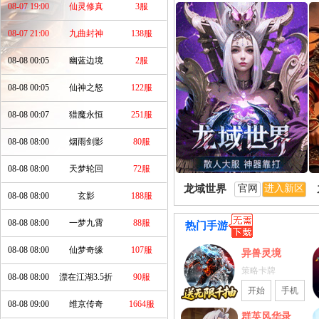
08-07 19:00
仙灵修真
3服
08-07 21:00
九曲封神
138服
08-08 00:05
幽蓝边境
2服
08-08 00:05
仙神之怒
122服
08-08 00:07
猎魔永恒
251服
08-08 08:00
烟雨剑影
80服
08-08 08:00
天梦轮回
72服
龙域世界
官网
进入新区
08-08 08:00
玄影
188服
08-08 08:00
一梦九霄
88服
热门手游
08-08 08:00
仙梦奇缘
107服
异兽灵境
策略卡牌
08-08 08:00
漂在江湖3.5折
90服
开始
手机
08-08 09:00
维京传奇
1664服
群英风华录