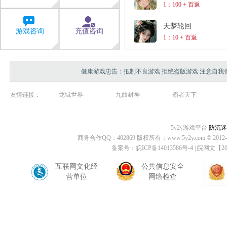
1：100 + 百返
天梦轮回
游戏咨询
充值咨询
1：10 + 百返
健康游戏忠告：抵制不良游戏 拒绝盗版游戏 注意自我保
友情链接：
龙域世界
九曲封神
霸者天下
5y2y游戏平台
防沉迷
商务合作QQ：402869 版权所有：www.5y2y.com © 201
备案号：
皖ICP备14013586号-4
| 皖网文【201
互联网文化经
公共信息安全
营单位
网络检查