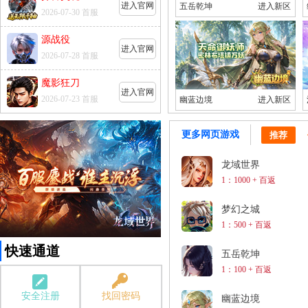
进入官网
五岳乾坤
进入新区
2026-07-30 首服
源战役
进入官网
2026-07-28 首服
魔影狂刀
进入官网
2026-07-23 首服
幽蓝边境
进入新区
更多网页游戏
推荐
龙域世界
1：1000 + 百返
梦幻之城
1：500 + 百返
快速通道
五岳乾坤
1：100 + 百返
安全注册
找回密码
幽蓝边境