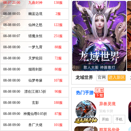
08-07 21:00
九曲封神
138服
08-08 00:05
幽蓝边境
2服
08-08 00:05
仙神之怒
122服
08-08 00:07
猎魔永恒
251服
08-08 08:00
一梦九霄
88服
08-08 08:00
天梦轮回
72服
08-08 08:00
烟雨剑影
80服
龙域世界
官网
进入新区
08-08 08:00
仙梦奇缘
107服
08-08 08:00
漂在江湖3.5折
90服
热门手游
08-08 08:00
玄影
188服
异兽灵境
策略卡牌
08-08 09:00
神魔仙尊0.05折
87服
开始
手机
08-08 09:00
兽厂大佬
101服
群英风华录