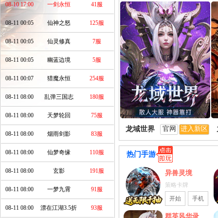
08-10 17:00
一剑永恒
41服
08-11 00:05
仙神之怒
125服
08-11 00:05
仙灵修真
7服
08-11 00:05
幽蓝边境
5服
08-11 00:07
猎魔永恒
254服
08-11 08:00
乱弹三国志
180服
08-11 08:00
天梦轮回
75服
龙域世界
官网
进入新区
08-11 08:00
烟雨剑影
83服
08-11 08:00
仙梦奇缘
110服
热门手游
08-11 08:00
玄影
191服
异兽灵境
策略卡牌
08-11 08:00
一梦九霄
91服
开始
手机
08-11 08:00
漂在江湖3.5折
93服
群英风华录