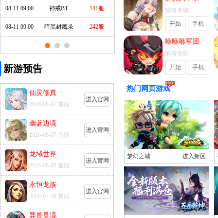
08-11 09:00
神戒BT
141服
策略卡牌
开始
手机
08-11 09:00
暗黑封魔录
242服
咻咻咻军团
策略塔防
新游预告
开始
手机
热门网页游戏
仙灵修真
进入官网
2026-08-07 首服
幽蓝边境
进入官网
2026-08-07 首服
龙域世界
梦幻之城
进入新区
进入官网
2026-08-05 首服
永恒龙族
进入官网
2026-07-30 首服
异兽灵境