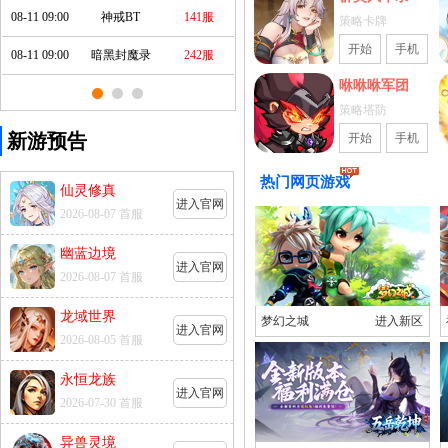
08-11 09:00
神戒BT
141服
策略卡牌
开始
手机
08-11 09:00
暗黑封魔录
242服
咻咻咻军团
策略塔防
新游预告
开始
手机
热门网页游戏
仙灵修真
进入官网
2026-08-07 首服
幽蓝边境
进入官网
2026-08-07 首服
龙域世界
梦幻之城
进入新区
进入官网
2026-08-05 首服
永恒龙族
进入官网
2026-07-30 首服
异兽灵境