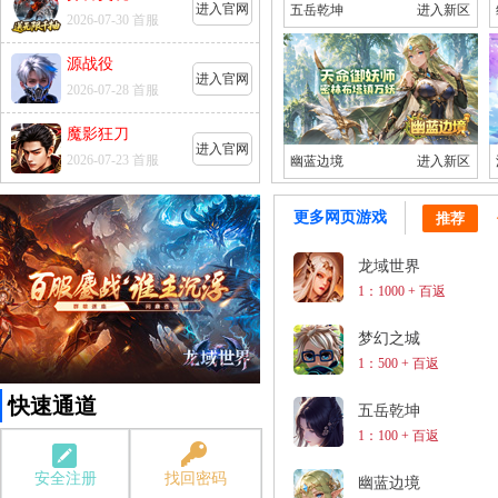
进入官网
五岳乾坤
进入新区
2026-07-30 首服
源战役
进入官网
2026-07-28 首服
魔影狂刀
进入官网
2026-07-23 首服
幽蓝边境
进入新区
更多网页游戏
推荐
龙域世界
1：1000 + 百返
梦幻之城
1：500 + 百返
快速通道
五岳乾坤
1：100 + 百返
安全注册
找回密码
幽蓝边境