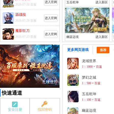
进入官网
五岳乾坤
进入新区
2026-07-30 首服
源战役
进入官网
2026-07-28 首服
魔影狂刀
进入官网
2026-07-23 首服
幽蓝边境
进入新区
更多网页游戏
推荐
龙域世界
1：1000 + 百返
梦幻之城
1：500 + 百返
快速通道
五岳乾坤
1：100 + 百返
安全注册
找回密码
幽蓝边境