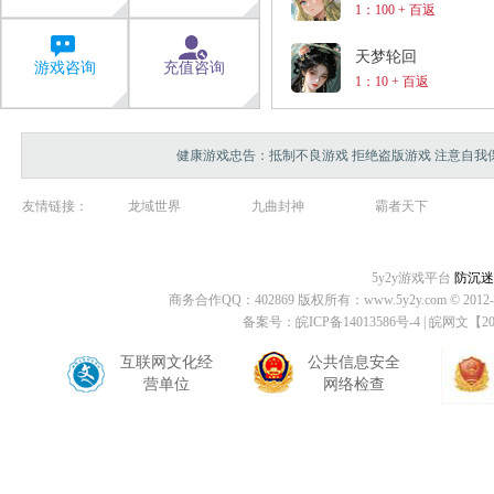
1：100 + 百返
天梦轮回
游戏咨询
充值咨询
1：10 + 百返
健康游戏忠告：抵制不良游戏 拒绝盗版游戏 注意自我保
友情链接：
龙域世界
九曲封神
霸者天下
5y2y游戏平台
防沉迷
商务合作QQ：402869 版权所有：www.5y2y.com © 201
备案号：
皖ICP备14013586号-4
| 皖网文【201
互联网文化经
公共信息安全
营单位
网络检查