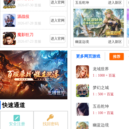
进入官网
五岳乾坤
进入新区
2026-07-30 首服
源战役
进入官网
2026-07-28 首服
魔影狂刀
进入官网
2026-07-23 首服
幽蓝边境
进入新区
更多网页游戏
推荐
龙域世界
1：1000 + 百返
梦幻之城
1：500 + 百返
快速通道
五岳乾坤
1：100 + 百返
安全注册
找回密码
幽蓝边境