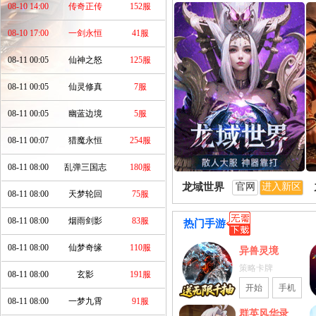
08-10 14:00
传奇正传
152服
08-10 17:00
一剑永恒
41服
08-11 00:05
仙神之怒
125服
08-11 00:05
仙灵修真
7服
08-11 00:05
幽蓝边境
5服
08-11 00:07
猎魔永恒
254服
08-11 08:00
乱弹三国志
180服
龙域世界
官网
进入新区
08-11 08:00
天梦轮回
75服
08-11 08:00
烟雨剑影
83服
热门手游
08-11 08:00
仙梦奇缘
110服
异兽灵境
策略卡牌
08-11 08:00
玄影
191服
开始
手机
08-11 08:00
一梦九霄
91服
群英风华录