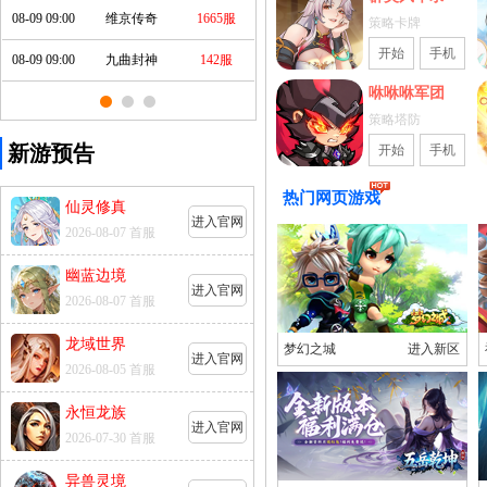
08-09 09:00
维京传奇
1665服
策略卡牌
开始
手机
08-09 09:00
九曲封神
142服
咻咻咻军团
策略塔防
新游预告
开始
手机
热门网页游戏
仙灵修真
进入官网
2026-08-07 首服
幽蓝边境
进入官网
2026-08-07 首服
龙域世界
梦幻之城
进入新区
进入官网
2026-08-05 首服
永恒龙族
进入官网
2026-07-30 首服
异兽灵境