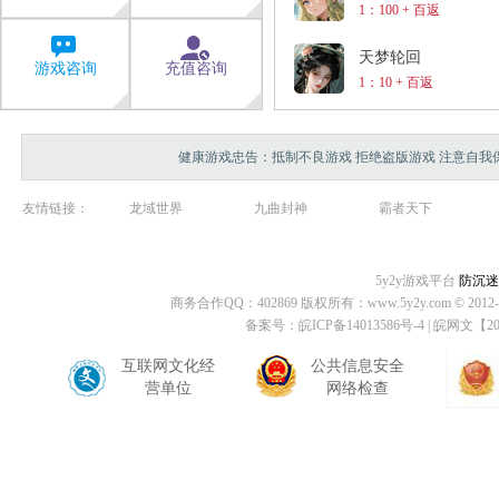
1：100 + 百返
天梦轮回
游戏咨询
充值咨询
1：10 + 百返
健康游戏忠告：抵制不良游戏 拒绝盗版游戏 注意自我保
友情链接：
龙域世界
九曲封神
霸者天下
5y2y游戏平台
防沉迷
商务合作QQ：402869 版权所有：www.5y2y.com © 201
备案号：
皖ICP备14013586号-4
| 皖网文【201
互联网文化经
公共信息安全
营单位
网络检查