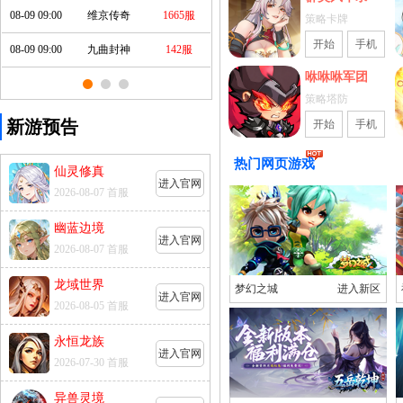
08-09 09:00
维京传奇
1665服
策略卡牌
开始
手机
08-09 09:00
九曲封神
142服
咻咻咻军团
策略塔防
新游预告
开始
手机
热门网页游戏
仙灵修真
进入官网
2026-08-07 首服
幽蓝边境
进入官网
2026-08-07 首服
龙域世界
梦幻之城
进入新区
进入官网
2026-08-05 首服
永恒龙族
进入官网
2026-07-30 首服
异兽灵境