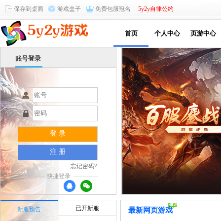
保存到桌面
游戏盒子
免费包服冠名
5y2y自律公约
首页
个人中心
页游中心
账号登录
登 录
注 册
忘记密码?
快捷登录
已开新服
新服预告
最新网页游戏