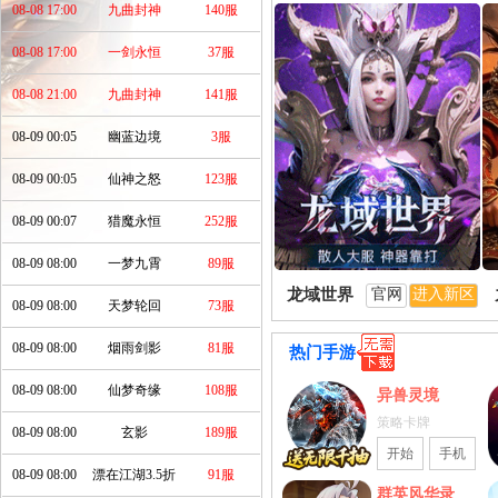
08-08 17:00
九曲封神
140服
08-08 17:00
一剑永恒
37服
08-08 21:00
九曲封神
141服
08-09 00:05
幽蓝边境
3服
08-09 00:05
仙神之怒
123服
08-09 00:07
猎魔永恒
252服
08-09 08:00
一梦九霄
89服
龙域世界
官网
进入新区
08-09 08:00
天梦轮回
73服
08-09 08:00
烟雨剑影
81服
热门手游
08-09 08:00
仙梦奇缘
108服
异兽灵境
策略卡牌
08-09 08:00
玄影
189服
开始
手机
08-09 08:00
漂在江湖3.5折
91服
群英风华录