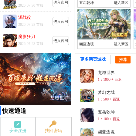
进入官网
五岳乾坤
进入新区
2026-07-30 首服
源战役
进入官网
2026-07-28 首服
魔影狂刀
进入官网
2026-07-23 首服
幽蓝边境
进入新区
更多网页游戏
推荐
龙域世界
1：1000 + 百返
梦幻之城
1：500 + 百返
快速通道
五岳乾坤
1：100 + 百返
安全注册
找回密码
幽蓝边境