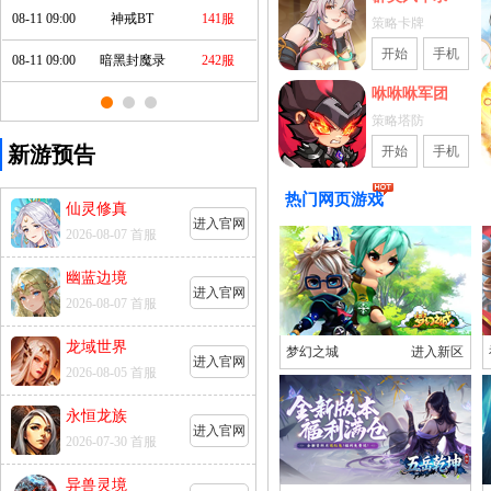
08-11 09:00
神戒BT
141服
策略卡牌
开始
手机
08-11 09:00
暗黑封魔录
242服
咻咻咻军团
策略塔防
新游预告
开始
手机
热门网页游戏
仙灵修真
进入官网
2026-08-07 首服
幽蓝边境
进入官网
2026-08-07 首服
龙域世界
梦幻之城
进入新区
进入官网
2026-08-05 首服
永恒龙族
进入官网
2026-07-30 首服
异兽灵境