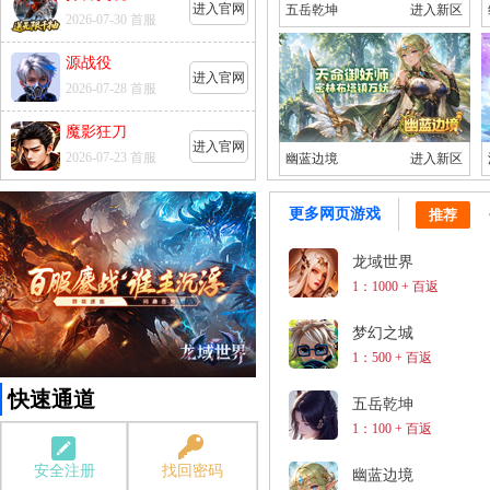
进入官网
五岳乾坤
进入新区
2026-07-30 首服
源战役
进入官网
2026-07-28 首服
魔影狂刀
进入官网
2026-07-23 首服
幽蓝边境
进入新区
更多网页游戏
推荐
龙域世界
1：1000 + 百返
梦幻之城
1：500 + 百返
快速通道
五岳乾坤
1：100 + 百返
安全注册
找回密码
幽蓝边境