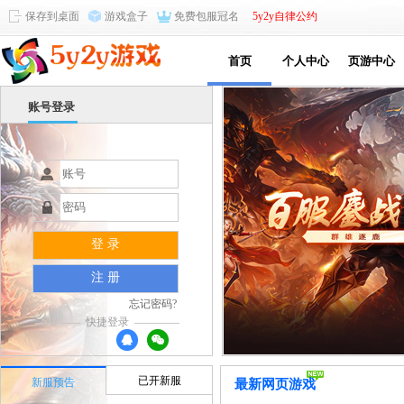
保存到桌面
游戏盒子
免费包服冠名
5y2y自律公约
首页
个人中心
页游中心
账号登录
登 录
注 册
忘记密码?
快捷登录
已开新服
新服预告
最新网页游戏