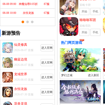
08-08 09:00
神魔仙尊0.05折
87服
策略卡牌
开始
手机
08-08 10:00
永恒龙族
67服
咻咻咻军团
策略塔防
新游预告
开始
手机
热门网页游戏
仙灵修真
进入官网
2026-08-07 首服
幽蓝边境
进入官网
2026-08-07 首服
龙域世界
梦幻之城
进入新区
进入官网
2026-08-05 首服
永恒龙族
进入官网
2026-07-30 首服
异兽灵境