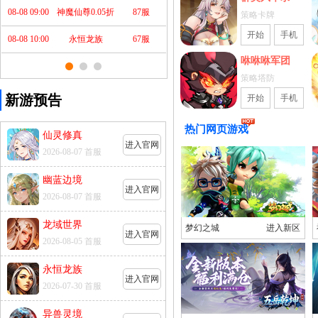
08-08 09:00
神魔仙尊0.05折
87服
策略卡牌
开始
手机
08-08 10:00
永恒龙族
67服
咻咻咻军团
策略塔防
新游预告
开始
手机
热门网页游戏
仙灵修真
进入官网
2026-08-07 首服
幽蓝边境
进入官网
2026-08-07 首服
龙域世界
梦幻之城
进入新区
进入官网
2026-08-05 首服
永恒龙族
进入官网
2026-07-30 首服
异兽灵境