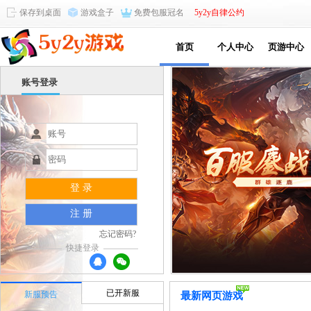
保存到桌面
游戏盒子
免费包服冠名
5y2y自律公约
首页
个人中心
页游中心
账号登录
登 录
注 册
忘记密码?
快捷登录
已开新服
新服预告
最新网页游戏