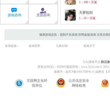
1：100 + 百返
天梦轮回
游戏咨询
充值咨询
1：10 + 百返
健康游戏忠告：抵制不良游戏 拒绝盗版游戏 注意自我保
友情链接：
龙域世界
九曲封神
霸者天下
5y2y游戏平台
防沉迷
商务合作QQ：402869 版权所有：www.5y2y.com © 201
备案号：
皖ICP备14013586号-4
| 皖网文【201
互联网文化经
公共信息安全
营单位
网络检查