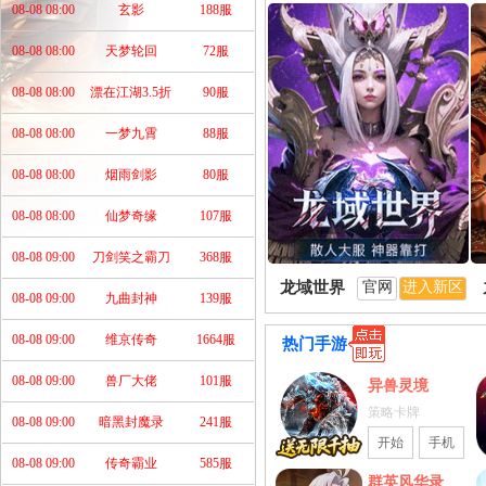
08-08 08:00
玄影
188服
08-08 08:00
天梦轮回
72服
08-08 08:00
漂在江湖3.5折
90服
08-08 08:00
一梦九霄
88服
08-08 08:00
烟雨剑影
80服
08-08 08:00
仙梦奇缘
107服
08-08 09:00
刀剑笑之霸刀
368服
龙域世界
官网
进入新区
08-08 09:00
九曲封神
139服
08-08 09:00
维京传奇
1664服
热门手游
08-08 09:00
兽厂大佬
101服
异兽灵境
策略卡牌
08-08 09:00
暗黑封魔录
241服
开始
手机
08-08 09:00
传奇霸业
585服
群英风华录