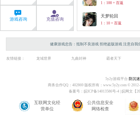
1：100 + 百返
天梦轮回
游戏咨询
充值咨询
1：10 + 百返
健康游戏忠告：抵制不良游戏 拒绝盗版游戏 注意自我保
友情链接：
龙域世界
九曲封神
霸者天下
5y2y游戏平台
防沉迷
商务合作QQ：402869 版权所有：www.5y2y.com © 201
备案号：
皖ICP备14013586号-4
| 皖网文【201
互联网文化经
公共信息安全
营单位
网络检查