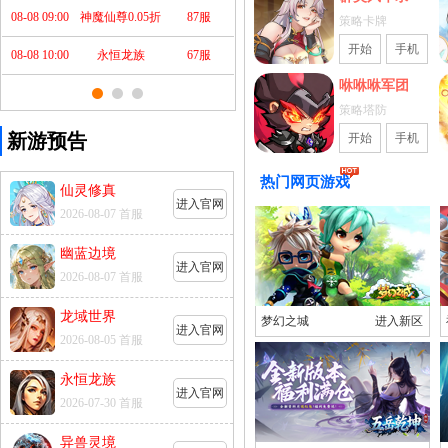
08-08 09:00
神魔仙尊0.05折
87服
策略卡牌
开始
手机
08-08 10:00
永恒龙族
67服
咻咻咻军团
策略塔防
新游预告
开始
手机
热门网页游戏
仙灵修真
进入官网
2026-08-07 首服
幽蓝边境
进入官网
2026-08-07 首服
龙域世界
梦幻之城
进入新区
进入官网
2026-08-05 首服
永恒龙族
进入官网
2026-07-30 首服
异兽灵境