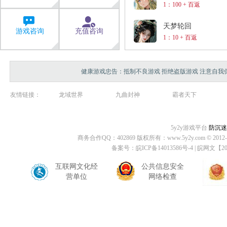
1：100 + 百返
天梦轮回
游戏咨询
充值咨询
1：10 + 百返
健康游戏忠告：抵制不良游戏 拒绝盗版游戏 注意自我保
友情链接：
龙域世界
九曲封神
霸者天下
5y2y游戏平台
防沉迷
商务合作QQ：402869 版权所有：www.5y2y.com © 201
备案号：
皖ICP备14013586号-4
| 皖网文【201
互联网文化经
公共信息安全
营单位
网络检查