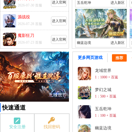
进入官网
五岳乾坤
进入新区
2026-07-30 首服
源战役
进入官网
2026-07-28 首服
魔影狂刀
进入官网
2026-07-23 首服
幽蓝边境
进入新区
更多网页游戏
推荐
龙域世界
1：1000 + 百返
梦幻之城
1：500 + 百返
快速通道
五岳乾坤
1：100 + 百返
安全注册
找回密码
幽蓝边境