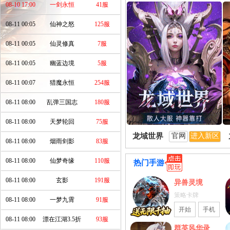
08-10 17:00
一剑永恒
41服
08-11 00:05
仙神之怒
125服
08-11 00:05
仙灵修真
7服
08-11 00:05
幽蓝边境
5服
08-11 00:07
猎魔永恒
254服
08-11 08:00
乱弹三国志
180服
08-11 08:00
天梦轮回
75服
龙域世界
官网
进入新区
08-11 08:00
烟雨剑影
83服
08-11 08:00
仙梦奇缘
110服
热门手游
08-11 08:00
玄影
191服
异兽灵境
策略卡牌
08-11 08:00
一梦九霄
91服
开始
手机
08-11 08:00
漂在江湖3.5折
93服
群英风华录