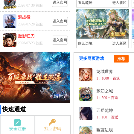
进入官网
五岳乾坤
进入新区
2026-07-30 首服
源战役
进入官网
2026-07-28 首服
魔影狂刀
进入官网
2026-07-23 首服
幽蓝边境
进入新区
更多网页游戏
推荐
龙域世界
1：1000 + 百返
梦幻之城
1：500 + 百返
快速通道
五岳乾坤
1：100 + 百返
安全注册
找回密码
幽蓝边境