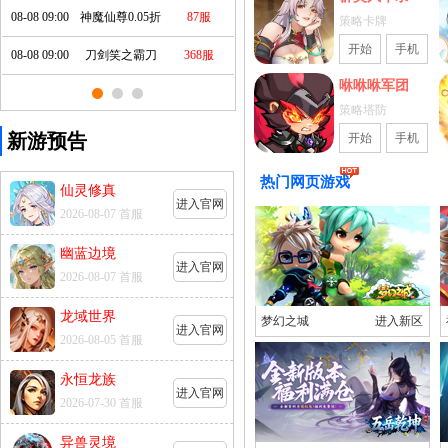
08-08 09:00
神魔仙尊0.05折
87服
策略卡牌
开始
手机
08-08 09:00
刀剑笑之霸刀
368服
咻咻咻军团
策略塔防
新游预告
开始
手机
热门网页游戏
仙灵修真
进入官网
2026-08-07 首服
幽蓝边境
进入官网
2026-08-07 首服
龙域世界
梦幻之城
进入新区
进入官网
2026-08-05 首服
永恒龙族
进入官网
2026-07-30 首服
异兽灵境