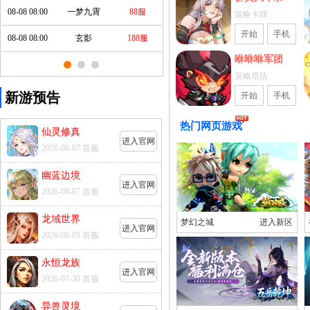
08-08 08:00
一梦九霄
88服
策略卡牌
开始
手机
08-08 08:00
玄影
188服
咻咻咻军团
策略塔防
新游预告
开始
手机
热门网页游戏
仙灵修真
进入官网
2026-08-07 首服
幽蓝边境
进入官网
2026-08-07 首服
龙域世界
梦幻之城
进入新区
进入官网
2026-08-05 首服
永恒龙族
进入官网
2026-07-30 首服
异兽灵境