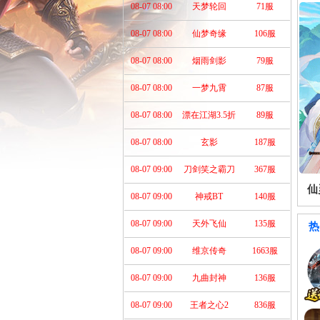
08-07 08:00
天梦轮回
71服
08-07 08:00
仙梦奇缘
106服
08-07 08:00
烟雨剑影
79服
08-07 08:00
一梦九霄
87服
08-07 08:00
漂在江湖3.5折
89服
08-07 08:00
玄影
187服
08-07 09:00
刀剑笑之霸刀
367服
仙
08-07 09:00
神戒BT
140服
08-07 09:00
天外飞仙
135服
热
08-07 09:00
维京传奇
1663服
08-07 09:00
九曲封神
136服
08-07 09:00
王者之心2
836服