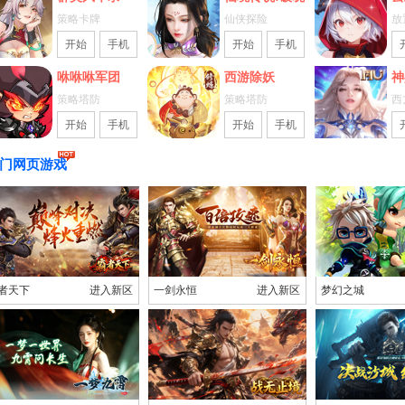
策略卡牌
仙侠探险
放
开始
手机
开始
手机
咻咻咻军团
西游除妖
神
策略塔防
策略塔防
西
开始
手机
开始
手机
门网页游戏
者天下
进入新区
一剑永恒
进入新区
梦幻之城