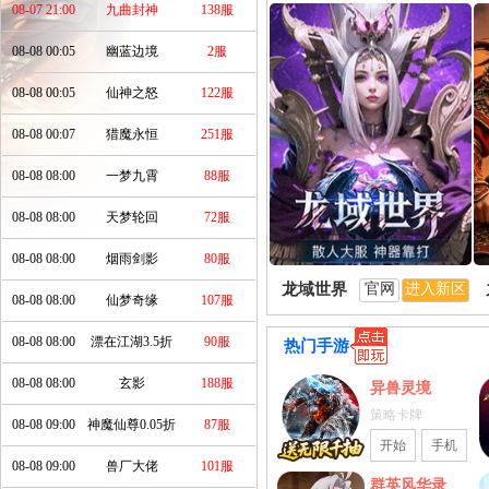
08-07 21:00
九曲封神
138服
08-08 00:05
幽蓝边境
2服
08-08 00:05
仙神之怒
122服
08-08 00:07
猎魔永恒
251服
08-08 08:00
一梦九霄
88服
08-08 08:00
天梦轮回
72服
08-08 08:00
烟雨剑影
80服
龙域世界
官网
进入新区
08-08 08:00
仙梦奇缘
107服
08-08 08:00
漂在江湖3.5折
90服
热门手游
08-08 08:00
玄影
188服
异兽灵境
策略卡牌
08-08 09:00
神魔仙尊0.05折
87服
开始
手机
08-08 09:00
兽厂大佬
101服
群英风华录