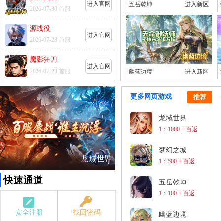
进入官网
五岳乾坤
进入新区
2026-07-30 首服
源战役
进入官网
2026-07-28 首服
魔影狂刀
进入官网
2026-07-23 首服
幽蓝边境
进入新区
更多网页游戏
推荐
龙域世界
1：1000 + 百返
梦幻之城
1：500 + 百返
快速通道
五岳乾坤
1：100 + 百返
安全注册
找回密码
幽蓝边境