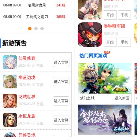
08-08 09:00
暗黑封魔录
241服
策略卡牌
开始
手机
08-08 09:00
刀剑笑之霸刀
368服
咻咻咻军团
策略塔防
新游预告
开始
手机
热门网页游戏
仙灵修真
进入官网
2026-08-07 首服
幽蓝边境
进入官网
2026-08-07 首服
龙域世界
梦幻之城
进入新区
进入官网
2026-08-05 首服
永恒龙族
进入官网
2026-07-30 首服
异兽灵境