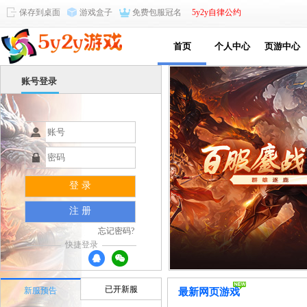
保存到桌面
游戏盒子
免费包服冠名
5y2y自律公约
首页
个人中心
页游中心
账号登录
登 录
注 册
忘记密码?
快捷登录
已开新服
新服预告
最新网页游戏