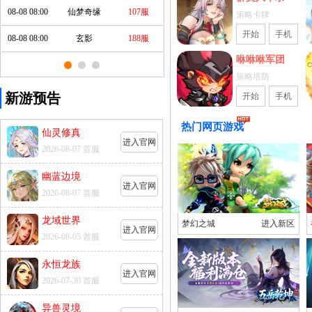
08-08 08:00
仙梦奇缘
107服
策略卡牌
开始
手机
08-08 08:00
玄影
188服
咻咻咻军团
策略塔防
新游预告
开始
手机
热门网页游戏
仙灵修真
进入官网
2026-08-07 首服
幽蓝边境
进入官网
2026-08-07 首服
龙域世界
梦幻之城
进入新区
进入官网
2026-08-05 首服
永恒龙族
进入官网
2026-07-30 首服
异兽灵境