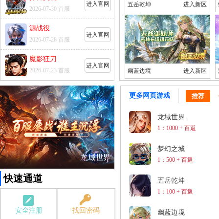
进入官网
五岳乾坤
进入新区
2026-07-30 首服
源战役
进入官网
2026-07-28 首服
魔影狂刀
进入官网
2026-07-23 首服
幽蓝边境
进入新区
更多网页游戏
推荐
龙域世界
1：1000 + 百返
梦幻之城
1：500 + 百返
快速通道
五岳乾坤
1：100 + 百返
安全注册
找回密码
幽蓝边境